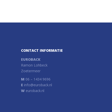
CONTACT INFORMATIE
EUROBACK
Ramon Lohbeck
Zoetermeer
M
06 – 1434 9696
E
info@euroback.nl
W
euroback.nl